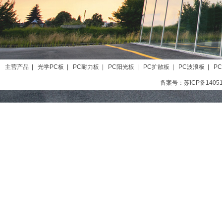
主营产品
|
光学PC板
|
PC耐力板
|
PC阳光板
|
PC扩散板
|
PC波浪板
|
P
备案号：苏ICP备1405