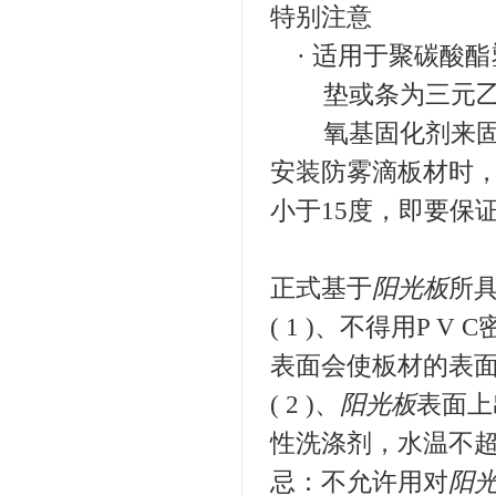
特别注意
· 适用于聚碳酸
垫或条为三元乙
氧基固化剂来固
安装防雾滴板材时，
小于15度，即要保
正式基于
阳光板
所
( 1 )
、不得用
P V C
表面会使板材的表
( 2 )
、
阳光板
表面上
性洗涤剂，水温不
忌：不允许用对
阳